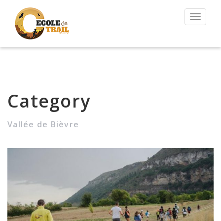
Permut
la
navigat
Category
Vallée de Bièvre