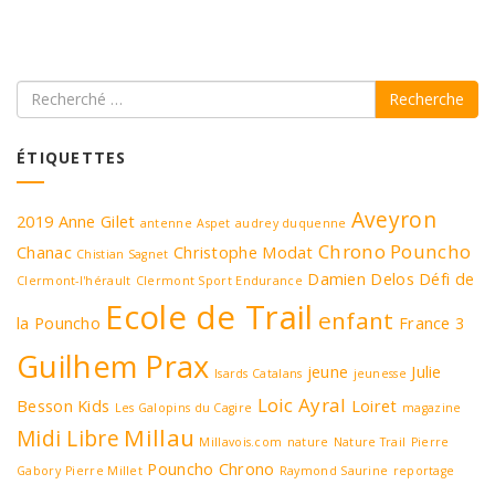
Recherche
ÉTIQUETTES
Aveyron
2019
Anne Gilet
antenne
Aspet
audrey duquenne
Chrono Pouncho
Chanac
Christophe Modat
Chistian Sagnet
Damien Delos
Défi de
Clermont-l'hérault
Clermont Sport Endurance
Ecole de Trail
enfant
la Pouncho
France 3
Guilhem Prax
jeune
Julie
Isards Catalans
jeunesse
Loic Ayral
Besson
Kids
Loiret
Les Galopins du Cagire
magazine
Millau
Midi Libre
Millavois.com
nature
Nature Trail
Pierre
Pouncho Chrono
Gabory
Pierre Millet
Raymond Saurine
reportage