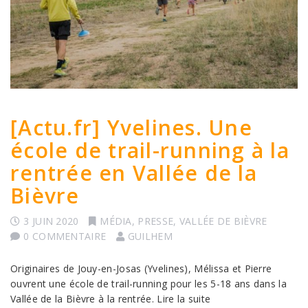
[Actu.fr] Yvelines. Une
école de trail-running à la
rentrée en Vallée de la
Bièvre
3 JUIN 2020
MÉDIA
,
PRESSE
,
VALLÉE DE BIÈVRE
0 COMMENTAIRE
GUILHEM
Originaires de Jouy-en-Josas (Yvelines), Mélissa et Pierre
ouvrent une école de trail-running pour les 5-18 ans dans la
Vallée de la Bièvre à la rentrée. Lire la suite