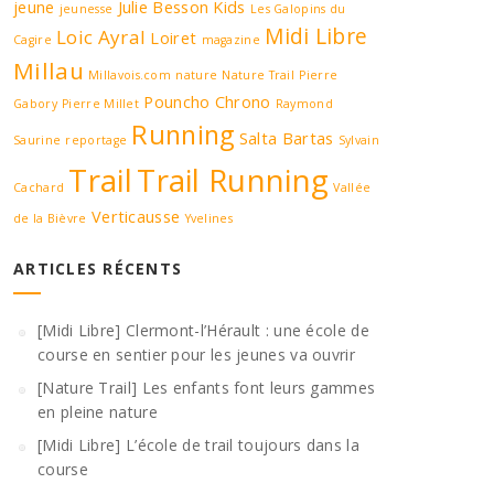
jeune
Julie Besson
Kids
jeunesse
Les Galopins du
Midi Libre
Loic Ayral
Loiret
Cagire
magazine
Millau
Millavois.com
nature
Nature Trail
Pierre
Pouncho Chrono
Gabory
Pierre Millet
Raymond
Running
Salta Bartas
Saurine
reportage
Sylvain
Trail
Trail Running
Cachard
Vallée
Verticausse
de la Bièvre
Yvelines
ARTICLES RÉCENTS
[Midi Libre] Clermont-l’Hérault : une école de
course en sentier pour les jeunes va ouvrir
[Nature Trail] Les enfants font leurs gammes
en pleine nature
[Midi Libre] L’école de trail toujours dans la
course