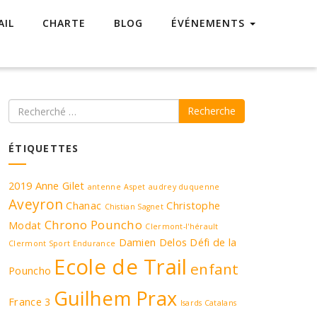
AIL
CHARTE
BLOG
ÉVÉNEMENTS
Recherche
ÉTIQUETTES
2019
Anne Gilet
antenne
Aspet
audrey duquenne
Aveyron
Chanac
Christophe
Chistian Sagnet
Chrono Pouncho
Modat
Clermont-l'hérault
Damien Delos
Défi de la
Clermont Sport Endurance
Ecole de Trail
enfant
Pouncho
Guilhem Prax
France 3
Isards Catalans