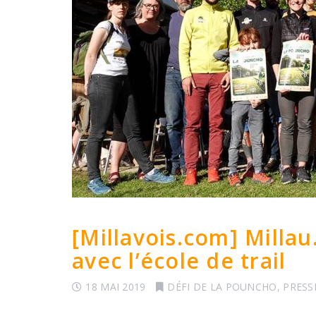
[Millavois.com] Millau
avec l’école de trail
18 MAI 2019
DÉFI DE LA POUNCHO
,
PRESS