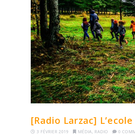
[Radio Larzac] L’ecole 
3 FÉVRIER 2019
MÉDIA
,
RADIO
0 COMM