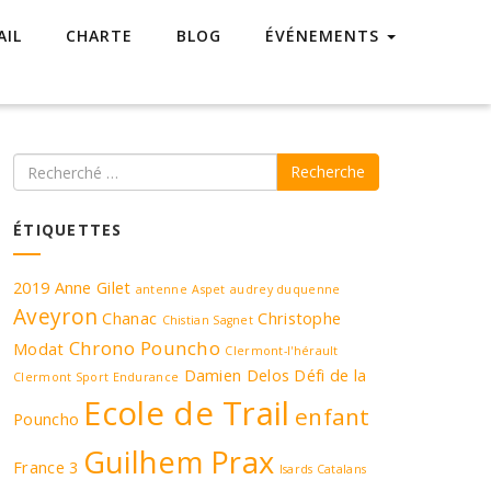
AIL
CHARTE
BLOG
ÉVÉNEMENTS
Recherche
ÉTIQUETTES
2019
Anne Gilet
antenne
Aspet
audrey duquenne
Aveyron
Chanac
Christophe
Chistian Sagnet
Chrono Pouncho
Modat
Clermont-l'hérault
Damien Delos
Défi de la
Clermont Sport Endurance
Ecole de Trail
enfant
Pouncho
Guilhem Prax
France 3
Isards Catalans