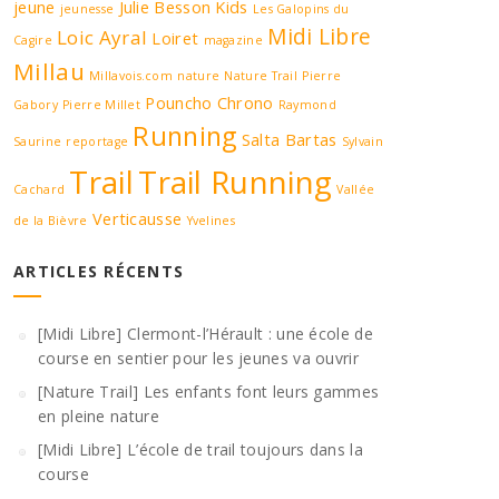
jeune
Julie Besson
Kids
jeunesse
Les Galopins du
Midi Libre
Loic Ayral
Loiret
Cagire
magazine
Millau
Millavois.com
nature
Nature Trail
Pierre
Pouncho Chrono
Gabory
Pierre Millet
Raymond
Running
Salta Bartas
Saurine
reportage
Sylvain
Trail
Trail Running
Cachard
Vallée
Verticausse
de la Bièvre
Yvelines
ARTICLES RÉCENTS
[Midi Libre] Clermont-l’Hérault : une école de
course en sentier pour les jeunes va ouvrir
[Nature Trail] Les enfants font leurs gammes
en pleine nature
[Midi Libre] L’école de trail toujours dans la
course