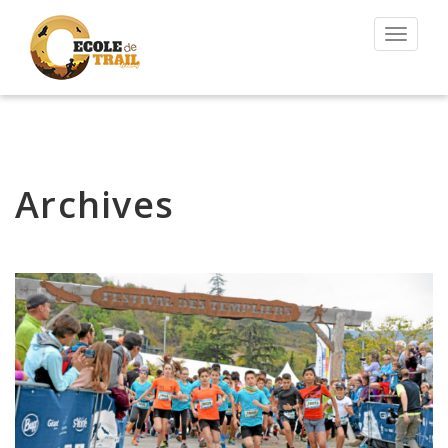
Permut
la
navigat
Archives