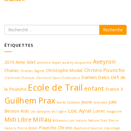
Recherche
ÉTIQUETTES
Aveyron
2019
Anne Gilet
antenne
Aspet
audrey duquenne
Chrono Pouncho
Chanac
Christophe Modat
Chistian Sagnet
Damien Delos
Défi de
Clermont-l'hérault
Clermont Sport Endurance
Ecole de Trail
enfant
la Pouncho
France 3
Guilhem Prax
jeune
Julie
Isards Catalans
jeunesse
Loic Ayral
Besson
Kids
Loiret
Les Galopins du Cagire
magazine
Millau
Midi Libre
Millavois.com
nature
Nature Trail
Pierre
Pouncho Chrono
Gabory
Pierre Millet
Raymond Saurine
reportage