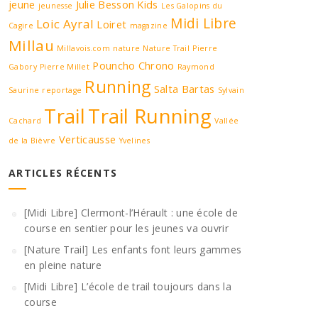
jeune
Julie Besson
Kids
jeunesse
Les Galopins du
Midi Libre
Loic Ayral
Loiret
Cagire
magazine
Millau
Millavois.com
nature
Nature Trail
Pierre
Pouncho Chrono
Gabory
Pierre Millet
Raymond
Running
Salta Bartas
Saurine
reportage
Sylvain
Trail
Trail Running
Cachard
Vallée
Verticausse
de la Bièvre
Yvelines
ARTICLES RÉCENTS
[Midi Libre] Clermont-l’Hérault : une école de
course en sentier pour les jeunes va ouvrir
[Nature Trail] Les enfants font leurs gammes
en pleine nature
[Midi Libre] L’école de trail toujours dans la
course