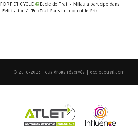
N SPORT ET CYCLE
Ecole de Trail – Millau a participé dans
 Félicitation à l’EcoTrail Paris qui obtient le Prix …
© 2018-2026 Tous droits réservés | ecoledetrail.com