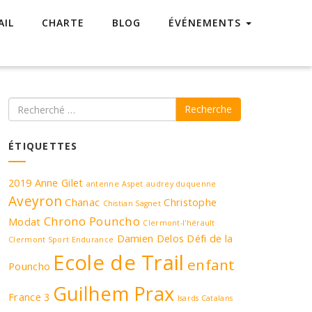
AIL
CHARTE
BLOG
ÉVÉNEMENTS
Recherche
ÉTIQUETTES
2019
Anne Gilet
antenne
Aspet
audrey duquenne
Aveyron
Chanac
Christophe
Chistian Sagnet
Chrono Pouncho
Modat
Clermont-l'hérault
Damien Delos
Défi de la
Clermont Sport Endurance
Ecole de Trail
enfant
Pouncho
Guilhem Prax
France 3
Isards Catalans