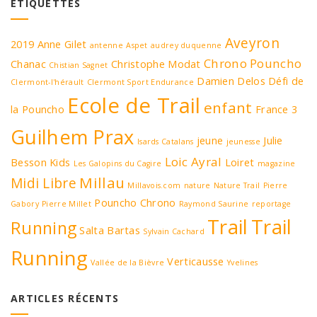
ÉTIQUETTES
Aveyron
2019
Anne Gilet
antenne
Aspet
audrey duquenne
Chrono Pouncho
Chanac
Christophe Modat
Chistian Sagnet
Damien Delos
Défi de
Clermont-l'hérault
Clermont Sport Endurance
Ecole de Trail
enfant
la Pouncho
France 3
Guilhem Prax
jeune
Julie
Isards Catalans
jeunesse
Loic Ayral
Besson
Kids
Loiret
Les Galopins du Cagire
magazine
Millau
Midi Libre
Millavois.com
nature
Nature Trail
Pierre
Pouncho Chrono
Gabory
Pierre Millet
Raymond Saurine
reportage
Trail
Trail
Running
Salta Bartas
Sylvain Cachard
Running
Verticausse
Vallée de la Bièvre
Yvelines
ARTICLES RÉCENTS