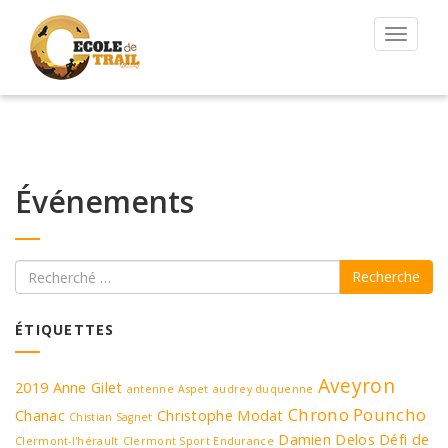
Permut
la
navigat
Événements
Recherche
ÉTIQUETTES
Aveyron
2019
Anne Gilet
antenne
Aspet
audrey duquenne
Chrono Pouncho
Chanac
Christophe Modat
Chistian Sagnet
Damien Delos
Défi de
Clermont-l'hérault
Clermont Sport Endurance