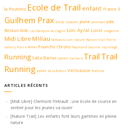
Ecole de Trail
enfant
la Pouncho
France 3
Guilhem Prax
jeune
Julie
Isards Catalans
jeunesse
Loic Ayral
Besson
Kids
Loiret
Les Galopins du Cagire
magazine
Millau
Midi Libre
Millavois.com
nature
Nature Trail
Pierre
Pouncho Chrono
Gabory
Pierre Millet
Raymond Saurine
reportage
Trail
Trail
Running
Salta Bartas
Sylvain Cachard
Running
Verticausse
Vallée de la Bièvre
Yvelines
ARTICLES RÉCENTS
[Midi Libre] Clermont-l’Hérault : une école de course en
sentier pour les jeunes va ouvrir
[Nature Trail] Les enfants font leurs gammes en pleine
nature