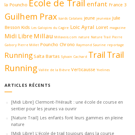
Ecole de Trail
enfant
la Pouncho
France 3
Guilhem Prax
jeune
Julie
Isards Catalans
jeunesse
Loic Ayral
Besson
Kids
Loiret
Les Galopins du Cagire
magazine
Millau
Midi Libre
Millavois.com
nature
Nature Trail
Pierre
Pouncho Chrono
Gabory
Pierre Millet
Raymond Saurine
reportage
Trail
Trail
Running
Salta Bartas
Sylvain Cachard
Running
Verticausse
Vallée de la Bièvre
Yvelines
ARTICLES RÉCENTS
[Midi Libre] Clermont-l’Hérault : une école de course en
sentier pour les jeunes va ouvrir
[Nature Trail] Les enfants font leurs gammes en pleine
nature
[Midi Libre] L’école de trail toujours dans la course