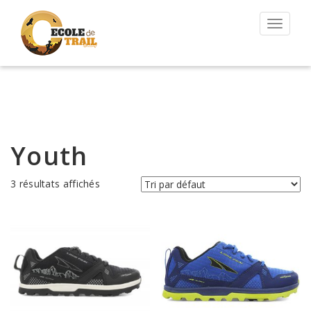
Permut
la
navigat
Youth
3 résultats affichés