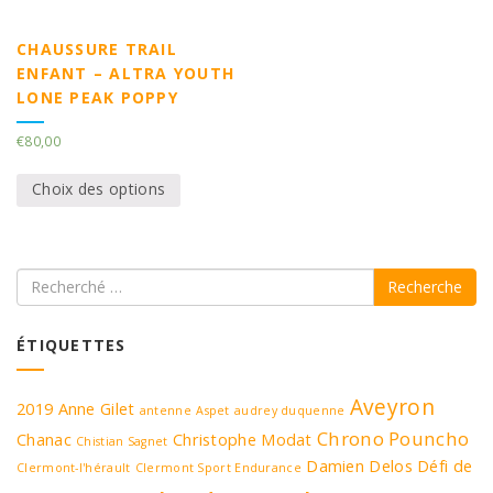
CHAUSSURE TRAIL
ENFANT – ALTRA YOUTH
LONE PEAK POPPY
€
80,00
Choix des options
Recherche
ÉTIQUETTES
Aveyron
2019
Anne Gilet
antenne
Aspet
audrey duquenne
Chrono Pouncho
Chanac
Christophe Modat
Chistian Sagnet
Damien Delos
Défi de
Clermont-l'hérault
Clermont Sport Endurance