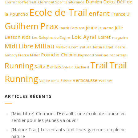
Damien Delos
Défi de
Clermont-l'hérault
Clermont Sport Endurance
Ecole de Trail
enfant
la Pouncho
France 3
Guilhem Prax
jeune
Julie
Isards Catalans
jeunesse
Loic Ayral
Besson
Kids
Loiret
Les Galopins du Cagire
magazine
Millau
Midi Libre
Millavois.com
nature
Nature Trail
Pierre
Pouncho Chrono
Gabory
Pierre Millet
Raymond Saurine
reportage
Trail
Trail
Running
Salta Bartas
Sylvain Cachard
Running
Verticausse
Vallée de la Bièvre
Yvelines
ARTICLES RÉCENTS
[Midi Libre] Clermont-l’Hérault : une école de course en
sentier pour les jeunes va ouvrir
[Nature Trail] Les enfants font leurs gammes en pleine
nature