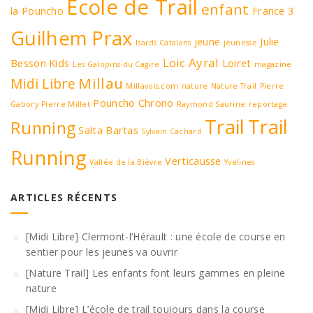
Ecole de Trail
enfant
la Pouncho
France 3
Guilhem Prax
jeune
Julie
Isards Catalans
jeunesse
Loic Ayral
Besson
Kids
Loiret
Les Galopins du Cagire
magazine
Millau
Midi Libre
Millavois.com
nature
Nature Trail
Pierre
Pouncho Chrono
Gabory
Pierre Millet
Raymond Saurine
reportage
Trail
Trail
Running
Salta Bartas
Sylvain Cachard
Running
Verticausse
Vallée de la Bièvre
Yvelines
ARTICLES RÉCENTS
[Midi Libre] Clermont-l’Hérault : une école de course en
sentier pour les jeunes va ouvrir
[Nature Trail] Les enfants font leurs gammes en pleine
nature
[Midi Libre] L’école de trail toujours dans la course