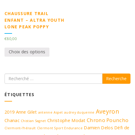
CHAUSSURE TRAIL
ENFANT – ALTRA YOUTH
LONE PEAK POPPY
€
80,00
Choix des options
Recherche
ÉTIQUETTES
Aveyron
2019
Anne Gilet
antenne
Aspet
audrey duquenne
Chrono Pouncho
Chanac
Christophe Modat
Chistian Sagnet
Damien Delos
Défi de
Clermont-l'hérault
Clermont Sport Endurance